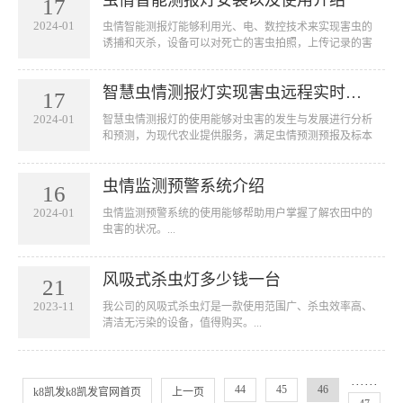
17
2024-01
​虫情智能测报灯能够利用光、电、数控技术来实现害虫的
诱捕和灭杀，设备可以对死亡的害虫拍照，上传记录的害
虫数据。...
智慧虫情测报灯实现害虫远程实时监测
17
2024-01
​智慧虫情测报灯的使用能够对虫害的发生与发展进行分析
和预测，为现代农业提供服务，满足虫情预测预报及标本
采集的需要。...
虫情监测预警系统介绍
16
2024-01
​虫情监测预警系统的使用能够帮助用户掌握了解农田中的
虫害的状况。...
风吸式杀虫灯多少钱一台
21
2023-11
​我公司的风吸式杀虫灯是一款使用范围广、杀虫效率高、
清洁无污染的设备，值得购买。...
···
···
44
45
46
k8凯发k8凯发官网首页
上一页