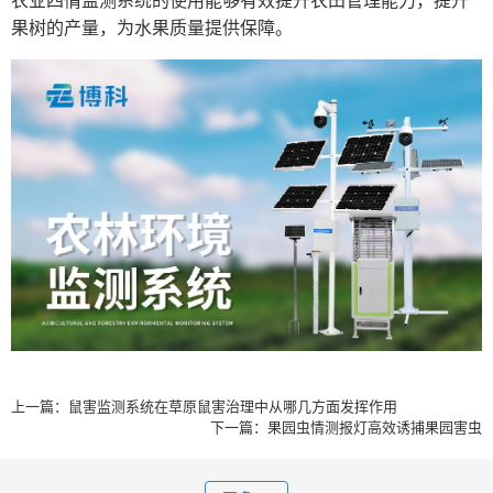
农业四情监测系统
的使用能够有效提升农田管理能力，提升
果树的产量，为水果质量提供保障。
上一篇：
鼠害监测系统在草原鼠害治理中从哪几方面发挥作用
下一篇：
果园虫情测报灯高效诱捕果园害虫