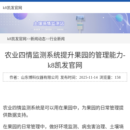
k8凯发官网
k8凯发官网
>>
新闻动态
>>
行业新闻
农业四情监测系统提升果园的管理能力-
k8凯发官网
作者：山东博科仪器有限公司 发布时间：2025-11-14 浏览量：158
农业四情监测系统
是可以用在果园中，为果园的日常管理提
供数据支持。
在果园的日常管理中，做好环境监测、病虫害治理、土壤墒