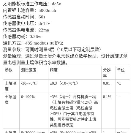
太阳能板标准工作电压：dc5v
内置锂电池容量：5000mah
传感器启动时间：60s
传感器供电电压：dc12v
传感器供电电流：22ma
传感器功耗：0.26w
通讯方式：485 modbus rtu协议
测量参数：可同时测量6层（10层以下可定制层数）
测量原理：通过测量土壤介电常数建立数学模型，设计螺旋式测
量电极测量土壤体积含水率数据。
参数
测量范围
精度
分辨
单位
率
土壤温
-30~70℃
±0.3（-10~70℃）
0.01
℃
度
土壤湿
0~100%
±3%（壤土）高有机质土壤
0.1%
---
度
（土壤有机碳含量>12%）高
粘粒含量土壤（粘粒含量
>45%）由于其介电弛豫特
性，可能需要针对特定土壤
类型进行标定
土壤电
0~20000us/cm
±3%（0~10000us/cm）±5%
1
us/cm