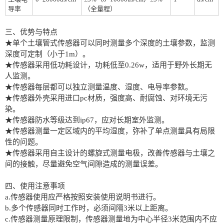
导率
（全量程）
三、优势与特点
★单个土壤管式传感器可以同时测量多个深度的土壤参数，监测
深度可定制（小于1m）。
★传感器采用低功耗设计，功耗低至0.26w，适用于野外长期无
人监测。
★传感器每层都可以独立测量温度、湿度、电导率参数。
★传感器外壳采用进口pc材质，强度高、耐腐蚀、对环境无污
染。
★传感器防水等级达到ip67，应对长期室外监测。
★传感器测量一定区域内的平均湿度，弥补了单点测量具有局限
性的问题。
★传感器采用自主设计的螺旋式测量电极，改善传感器与土壤之
间的接触，尽量避免空气间隙造成的测量误差。
四、使用注意事项
a.传感器使用应严格按照安装使用说明书进行。
b.多个传感器同时工作时，必须间隔3米以上距离。
c.传感器测量原理限制，传感器测量地为中心半径3米范围内不应