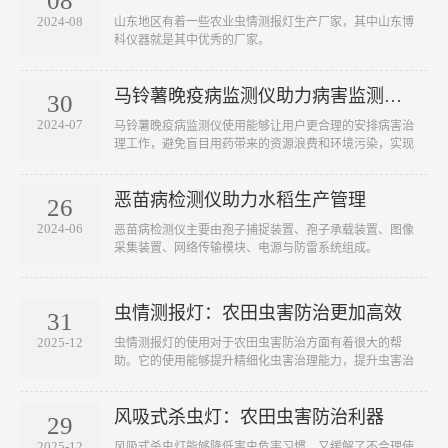
08
2024-08
山东地区有着一些农业虫情测报灯生产厂家，其中山东博
科仪器就是其中优秀的厂家。
马铃薯晚疫病监测仪助力病害监测工作
30
2024-07
马铃薯晚疫病监测仪使用能够让用户更合理的安排病害治
理工作，避免盲目用药带来的资源浪费和环境污染，实现
···
恶苗病检测仪助力水稻生产管理
26
2024-06
恶苗病检测仪主要由孢子捕捉装置、孢子承载装置、图像
采集装置、网络传输模块、电源与防雷系统组成。
虫情测报灯：农田虫害防治更加高效
31
2025-12
虫情测报灯的使用对于农田虫害防治方面有着很大的帮
助。它的使用能够提升精细化虫害治理能力，提升虫害治
理···
风吸式杀虫灯：农田虫害防治利器
29
2025-12
风吸式杀虫灯能够降低害虫危害习惯，又缓解了不合理使