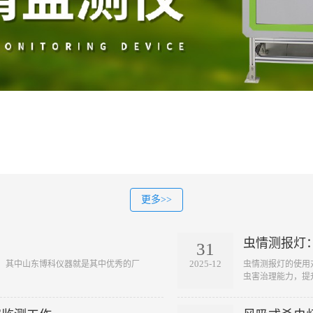
更多>>
虫情测报灯
31
2025-12
，其中山东博科仪器就是其中优秀的厂
虫情测报灯的使用
虫害治理能力，提升