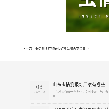
上一篇：
虫情测报灯和杀虫灯多重组合灭杀害虫
山东虫情测报灯厂家有哪些
08
2024-08
山东地区有着一些农业虫情测报灯生产厂家
家。