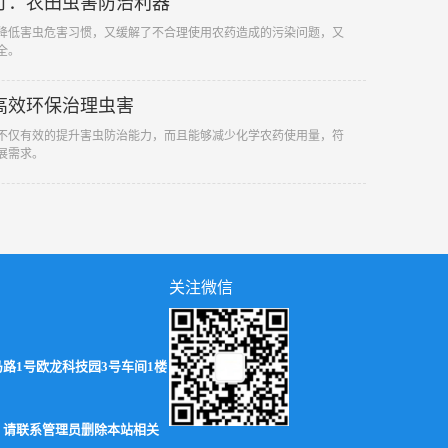
灯：农田虫害防治利器
降低害虫危害习惯，又缓解了不合理使用农药造成的污染问题，又
全。
高效环保治理虫害
用不仅有效的提升害虫防治能力，而且能够减少化学农药使用量，符
展需求。
关注微信
路1号欧龙科技园3号车间1楼
，请联系管理员删除本站相关