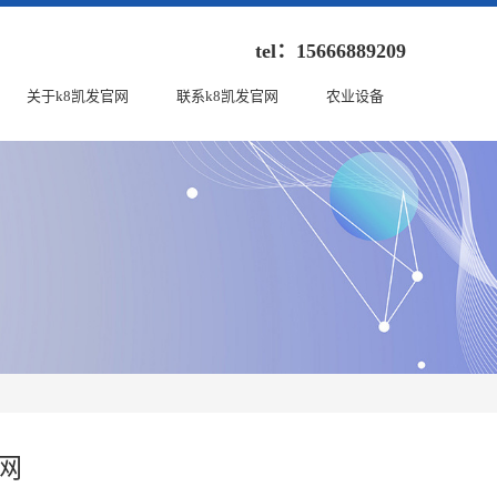
tel：15666889209
关于k8凯发官网
联系k8凯发官网
农业设备
网