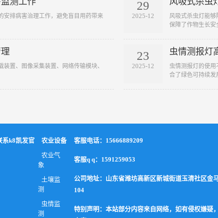
害监测工作
风吸式杀虫
29
2025-12
的安排病害治理工作，避免盲目用药带来
风吸式杀虫灯能够
保障了作物生长安
管理
虫情测报灯
23
2025-12
载装置、图像采集装置、网络传输模块、
虫情测报灯​的使
合了绿色可持续发
联系k8凯发官
农业设备
客服电话：15666889209
农业气
客服q q：1591259053
象
公司地址：山东省潍坊高新区新城街道玉清社区金马
土壤监
测
104
虫情监
特别声明：本站部分内容来自网络，如有侵权嫌疑
测