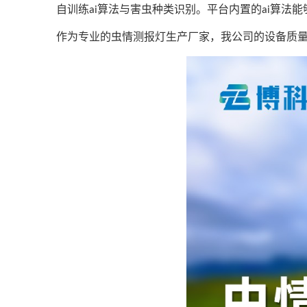
自训练
算法与害虫种类识别
。平台内置的
算法能
ai
ai
作为专业的虫情测报灯生产厂家，我公司的设备质量