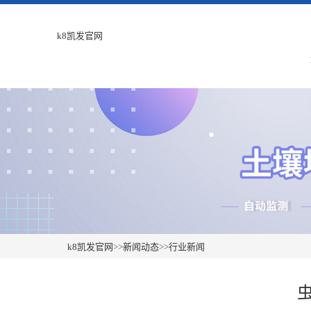
k8凯发官网
k8凯发官网
>>
新闻动态
>>
行业新闻