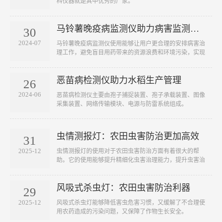
科仪器就是其中优秀的厂家。
马铃薯晚疫病监测仪助力病害监测工作
30
2024-07
马铃薯晚疫病监测仪使用能够让用户更合理的安排病害治
理工作，避免盲目用药带来的资源浪费和环境污染，实现
···
恶苗病检测仪助力水稻生产管理
26
2024-06
恶苗病检测仪主要由孢子捕捉装置、孢子承载装置、图像
采集装置、网络传输模块、电源与防雷系统组成。
虫情测报灯：农田虫害防治更加高效
31
2025-12
虫情测报灯的使用对于农田虫害防治方面有着很大的帮
助。它的使用能够提升精细化虫害治理能力，提升虫害治
理···
风吸式杀虫灯：农田虫害防治利器
29
2025-12
风吸式杀虫灯能够降低害虫危害习惯，又缓解了不合理使
用农药造成的污染问题，又保障了作物生长安全。