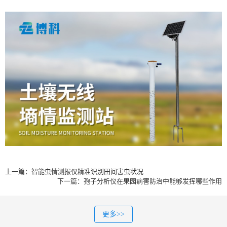
上一篇：
智能虫情测报仪精准识别田间害虫状况
下一篇：
孢子分析仪在果园病害防治中能够发挥哪些作用
更多>>